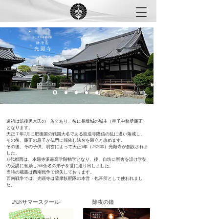
浄土真宗本願寺派
​静浄山
光​顕寺
遠祖は筑後黒木氏の一族であり、後に長坂城の城主（星子中務丞廉正）
となります。
天正７年7月に肥後国の戦国大名である龍造寺隆信の乱に遭い落城し、
その後、
廉正の息子が仏門に帰依し法名を願立と改めます。
その後、その子供、明玄によって天正3年（1575年）光顕寺が創設されま
した。
15代都西は、本願寺派最高学階勧学となり、後、自坊に寮舎を設け学徒
の受講に奮励し
200余名の弟子を世に送り出しました。
当時の蔵書は西南戦争で焼失しております。
西南戦争では、光顕寺は薩摩飫肥隊の本営・包帯所として使われまし
た。
2026サマースクール
​除夜の鐘